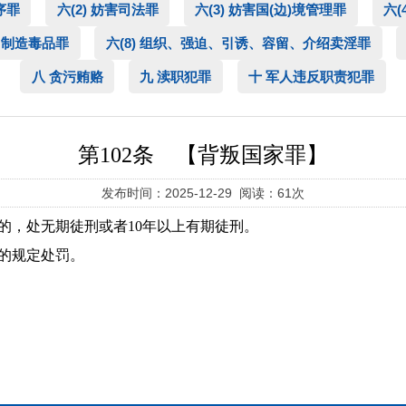
序罪
六(2) 妨害司法罪
六(3) 妨害国(边)境管理罪
六(
、制造毒品罪
六(8) 组织、强迫、引诱、容留、介绍卖淫罪
八 贪污贿赂
九 渎职犯罪
十 军人违反职责犯罪
第102条 【背叛国家罪】
发布时间：2025-12-29 阅读：61次
的，处无期徒刑或者10年以上有期徒刑。
的规定处罚。