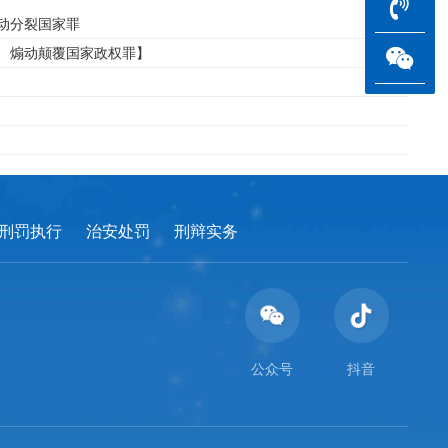
煽动分裂国家罪
罪、煽动颠覆国家政权罪】
刑罚执行
治安处罚
刑辩实务
公众号
抖音