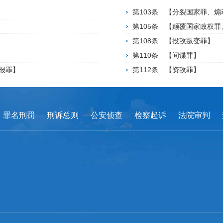
第103条 【分裂国家罪、
第105条 【颠覆国家政权
第108条 【投敌叛变罪】
第110条 【间谍罪】
报罪】
第112条 【资敌罪】
罪名刑罚
刑诉总则
公安侦查
检察起诉
法院审判