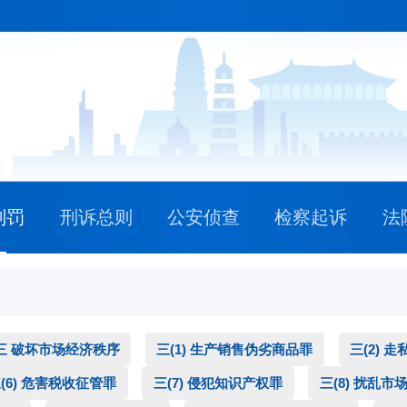
刑罚
刑诉总则
公安侦查
检察起诉
法
三 破坏市场经济秩序
三(1) 生产销售伪劣商品罪
三(2) 走
(6) 危害税收征管罪
三(7) 侵犯知识产权罪
三(8) 扰乱市