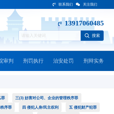
联系我们
关注我们
13917060485
院审判
刑罚执行
治安处罚
刑辩实务
私罪
三(3) 妨害对公司、企业的管理秩序罪
场秩序罪
四 侵犯人身/民主权利
五 侵犯财产犯罪